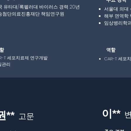
주요 경력
국 유타대/록펠러대 바이러스 경력 20년
​서울대 의대 
오송첨단의료진흥재단 책임연구원
해부 면역학
​임상병리학
할
역할
R-T 세포치료제 연구개발
CAR-T 세
질관리
이**
권**
고문