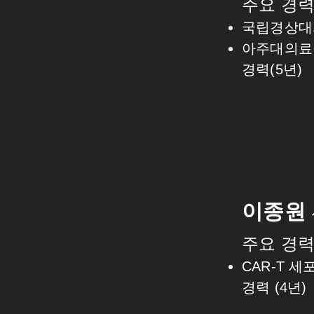
주요 경
국립경상대
​아주대의
​경력(5년)
이종원
주요 경
CAR-T 
경력 (4년)