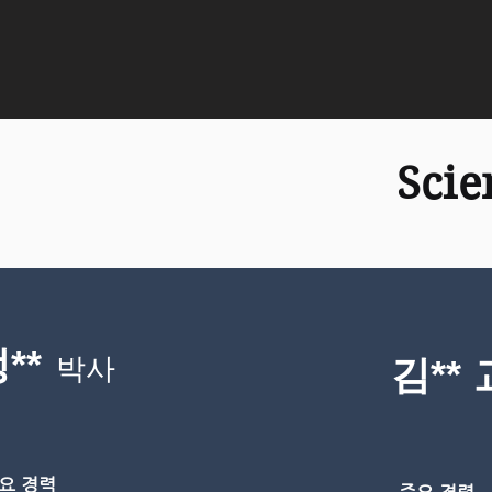
Scie
**
박사
​김**
요 경력