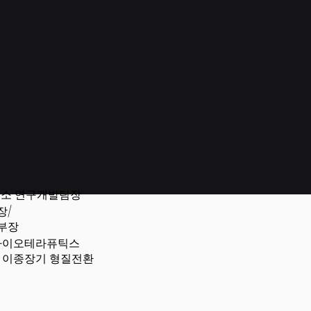
구소 연구개발팀장
장/
부장
)카바이오테라퓨틱스
및 이종장기 형질전환