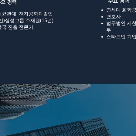
주요 경력
요 경력
연세대 화학공
성균관대 전자공학과졸업
변호사
(전)삼성그룹 주재원(15년)
법무법인 세한
중국 진출 전문가
무
스타트업 기업