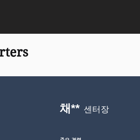
rters
채**
센터장