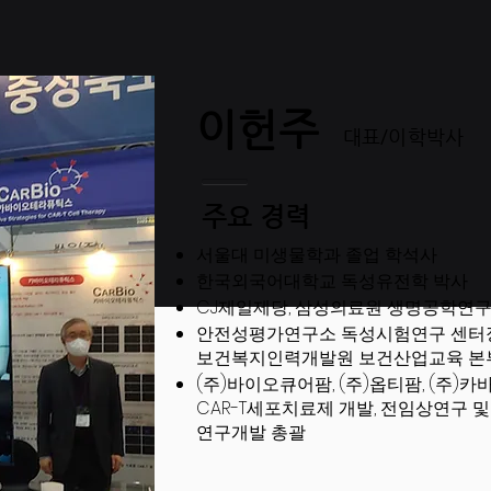
이헌주
대표/이학박사
주요 경력
서울대 미생물학과 졸업 학석사
한국외국어대학교 독성유전학 박사
CJ제일제당, 삼성의료원 생명공학연
안전성평가연구소 독성시험연구 센터
보건복지인력개발원 보건산업교육 본
(주)바이오큐어팜, (주)옵티팜, (주
CAR-T세포치료제 개발, 전임상연구 
연구개발 총괄