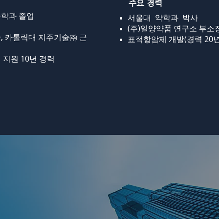
주요 경력
학과 졸업
서울대 약학과 박사
(주)일양약품 연구소 부소
, 카톨릭대 지주기술㈜ 근
표적항암제 개발(경력 20년
 지원 10년 경력