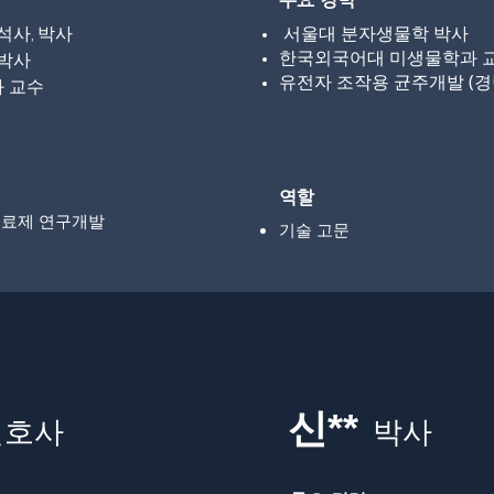
주요 경력
석사, 박사
서울대 분자생물학 박사
한국외국어대 미생물학과 
 박사
유전자 조작용 균주개발 (경력
과 교수
역할
포치료제 연구개발
​기술 고문
신**
변호사
박사