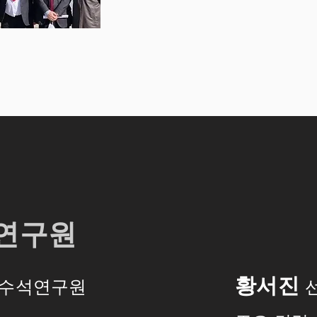
 연구원
황서진
수석연구원