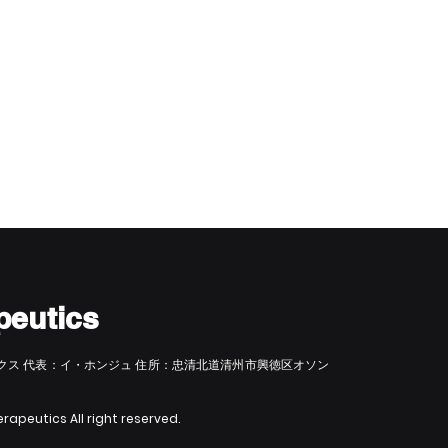
peutics
クス 代表：イ・ホンジュ 住所：忠清北道清州市興徳区オソン
apeutics All right reserved.