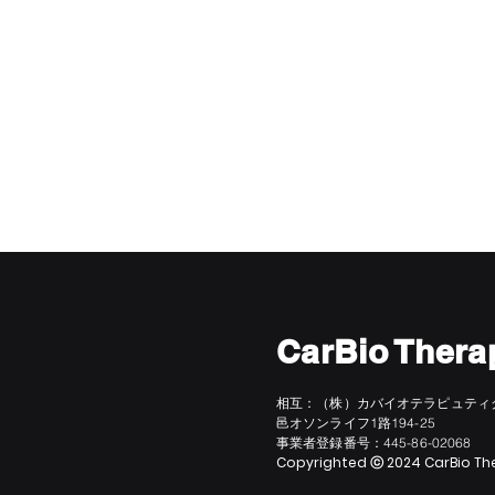
CarBio Thera
相互：（株）カバイオテラピュティ
邑オソンライフ1路194-25
事業者登録番号：445-86-02068
Copyrighted ⓒ 2024 CarBio Ther